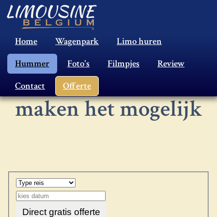
Home
Wagenpark
Limo huren
10 Persoons
Hummer
Foto's
Filmpjes
Review
limousine nodig? Wij
Contact
Offerte
maken het mogelijk
Direct gratis offerte