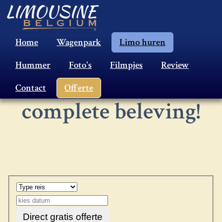
Home
Wagenpark
Limo huren
19 Persoons
Hummer
Foto's
Filmpjes
Review
limousine, een
Contact
Offerte
complete beleving!
Direct gratis offerte