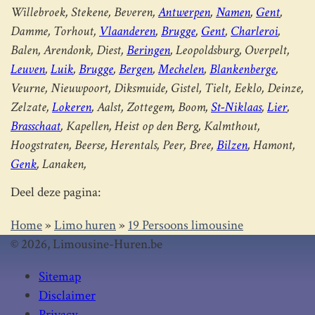
Willebroek, Stekene, Beveren,
Antwerpen
,
Namen
,
Gent
,
Damme, Torhout,
Vlaanderen
,
Brugge
,
Gent
,
Charleroi
,
Balen, Arendonk, Diest,
Beringen
, Leopoldsburg, Overpelt,
Leuven
,
Luik
,
Brugge
,
Bergen
,
Mechelen
,
Blankenberge
,
Veurne, Nieuwpoort, Diksmuide, Gistel, Tielt, Eeklo, Deinze,
Zelzate,
Lokeren
, Aalst, Zottegem, Boom,
St-Niklaas
,
Lier
,
Brasschaat
, Kapellen, Heist op den Berg, Kalmthout,
Hoogstraten, Beerse, Herentals, Peer, Bree,
Bilzen
, Hamont,
Genk
, Lanaken,
Deel deze pagina:
Home
»
Limo huren
»
19 Persoons limousine
© 2026, Limousine-Huren.be
Sitemap
Disclaimer
Privacy